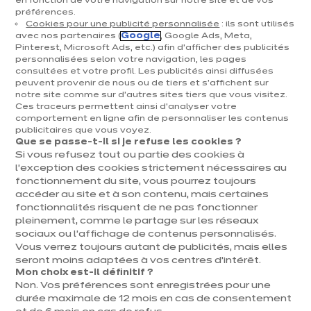
en fonction de votre navigation sur notre site et de vos
dans le fond du tiroir ou débarrasser vos armoires
préférences.
pour prendre le blender que vous utilisez
Cookies pour une publicité personnalisée
: ils sont utilisés
avec nos partenaires (
Google
, Google Ads, Meta,
occasionnellement ? Il n’y a pas de doute, vous
Pinterest, Microsoft Ads, etc.) afin d’afficher des publicités
personnalisées selon votre navigation, les pages
avez besoin de repenser le rangement de votre
consultées et votre profil. Les publicités ainsi diffusées
peuvent provenir de nous ou de tiers et s'affichent sur
cuisine. Découvrez nos cinq conseils à réaliser en un
notre site comme sur d’autres sites tiers que vous visitez.
minimum de temps pour un aménagement de
Ces traceurs permettent ainsi d'analyser votre
comportement en ligne afin de personnaliser les contenus
cuisine efficace !
publicitaires que vous voyez.
Que se passe-t-il si je refuse les cookies ?
Si vous refusez tout ou partie des cookies à
l’exception des cookies strictement nécessaires au
fonctionnement du site, vous pourrez toujours
accéder au site et à son contenu, mais certaines
fonctionnalités risquent de ne pas fonctionner
pleinement, comme le partage sur les réseaux
sociaux ou l’affichage de contenus personnalisés.
Vous verrez toujours autant de publicités, mais elles
seront moins adaptées à vos centres d’intérêt.
Mon choix est-il définitif ?
Non. Vos préférences sont enregistrées pour une
durée maximale de 12 mois en cas de consentement