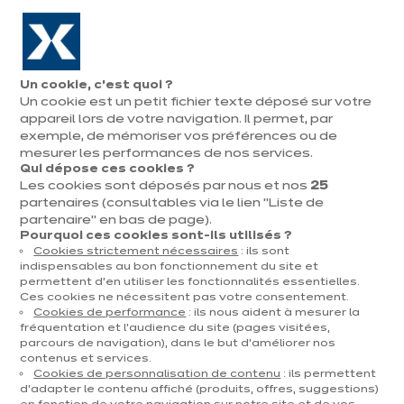
Aller à la navigation
Aller au contenu principal
En août, jusqu'à ¼ de votre cuisine offert !
Nos
Pren
Ouvrir
Un cookie, c’est quoi ?
le
magasins
rend
Un cookie est un petit fichier texte déposé sur votre
Prendre
menu
vous
rendez-vous
appareil lors de votre navigation. Il permet, par
exemple, de mémoriser vos préférences ou de
mesurer les performances de nos services.
Qui dépose ces cookies ?
Les cookies sont déposés par nous et nos
25
AMÉNAGEMENT CUISINE
partenaires (consultables via le lien "Liste de
partenaire" en bas de page).
Publié le 02 septembre 2020
Pourquoi ces cookies sont-ils utilisés ?
Cookies strictement nécessaires
: ils sont
5 idées pour un
indispensables au bon fonctionnement du site et
permettent d’en utiliser les fonctionnalités essentielles.
aménagement de
Ces cookies ne nécessitent pas votre consentement.
Cookies de performance
: ils nous aident à mesurer la
cuisine efficace
fréquentation et l’audience du site (pages visitées,
parcours de navigation), dans le but d’améliorer nos
contenus et services.
Cookies de personnalisation de contenu
: ils permettent
Une fois de plus, vous devez chercher une spatule
d’adapter le contenu affiché (produits, offres, suggestions)