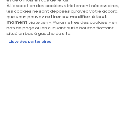
et de 6 mois en cas de refus.
À l’exception des cookies strictement nécessaires,
les cookies ne sont déposés qu’avec votre accord,
que vous pouvez
retirer ou modifier à tout
moment
via le lien « Paramètres des cookies » en
bas de page ou en cliquant sur le bouton flottant
situé en bas à gauche du site.
Liste des partenaires
Les faïences unies aux murs
des cuisines modernes
Distinguons d’abord deux choses : le
carrelage
résistant aux taches et à l’abrasion dont on revêt le
sol. On pourra même profiter des dernières techniques
d’impression pour obtenir toutes sortes d’aspects, de
la pierre au bois en passant par le béton. Le carrelage
est toujours d’une facilité d’entretien inégalée pour un