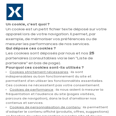
Aller à la navigation
Aller au contenu principal
En août, jusqu'à ¼ de votre cuisine offert !
Nos
Pren
Ouvrir
Un cookie, c’est quoi ?
le
magasins
rend
Un cookie est un petit fichier texte déposé sur votre
Prendre
menu
vous
rendez-vous
appareil lors de votre navigation. Il permet, par
exemple, de mémoriser vos préférences ou de
mesurer les performances de nos services.
Qui dépose ces cookies ?
Les cookies sont déposés par nous et nos
25
DÉCORATION & TENDANCES
partenaires (consultables via le lien "Liste de
partenaire" en bas de page).
Publié le 31 mars 2023
Pourquoi ces cookies sont-ils utilisés ?
Cookies strictement nécessaires
: ils sont
Des carrelages aux
indispensables au bon fonctionnement du site et
permettent d’en utiliser les fonctionnalités essentielles.
murs de nos cuisines
Ces cookies ne nécessitent pas votre consentement.
Cookies de performance
: ils nous aident à mesurer la
? Oui, vive la faïence !
fréquentation et l’audience du site (pages visitées,
parcours de navigation), dans le but d’améliorer nos
contenus et services.
Cookies de personnalisation de contenu
: ils permettent
d’adapter le contenu affiché (produits, offres, suggestions)