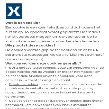
Naar de navigatie gaan
Naar de hoofdinhoud gaan
In augustus : tot ¼ van je keuken cadeau!
Onze
Afsp
Menu
Wat is een cookie?
openen
winkels
mak
Een cookie is een klein tekstbestand dat tijdens het
Afspraak
maken
surfen op uw apparaat wordt geplaatst. Het maakt
het bijvoorbeeld mogelijk om uw voorkeuren op te
slaan of de prestaties van onze diensten te meten.
Wie plaatst deze cookies?
De cookies worden geplaatst door ons en onze
24
partners (te raadplegen via de link “Lijst met partners”
onderaan de pagina).
Waarom worden deze cookies gebruikt?
Strikt noodzakelijke cookies
: deze zijn onmisbaar voor de
goede werking van de website en maken het mogelijk om
e
de essentiële functies ervan te gebruiken. Voor deze
cookies is uw toestemming niet vereist.
Prestatiecookies
: deze helpen ons om het bezoek en het
publiek van de website te meten (bezochte pagina's,
navigatiepad), met als doel onze inhoud en diensten te
verbeteren.
Cookies voor het personaliseren van inhoud
: deze maken
het mogelijk om de weergegeven inhoud (producten,