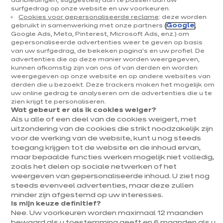
aanbiedingen, suggesties) aan te passen aan uw
surfgedrag op onze website en uw voorkeuren.
Cookies voor gepersonaliseerde reclame
: deze worden
gebruikt in samenwerking met onze partners (
Google
,
Google Ads, Meta, Pinterest, Microsoft Ads, enz.) om
gepersonaliseerde advertenties weer te geven op basis
Dolce essentieel
van uw surfgedrag, de bekeken pagina's en uw profiel. De
Lineaire opstelling
advertenties die op deze manier worden weergegeven,
kunnen afkomstig zijn van ons of van derden en worden
9 kleuren beschikbaar
weergegeven op onze website en op andere websites van
derden die u bezoekt. Deze trackers maken het mogelijk om
uw online gedrag te analyseren om de advertenties die u te
zien krijgt te personaliseren.
Vorige
Volgende
Wat gebeurt er als ik cookies weiger?
Hemelsblauw
Als u alle of een deel van de cookies weigert, met
7 969 €
uitzondering van de cookies die strikt noodzakelijk zijn
/ BTWi 6%
8 924€
/ BTWi
voor de werking van de website, kunt u nog steeds
21%
toegang krijgen tot de website en de inhoud ervan,
Meer
Prijs met elektrotoestellen inbegrepen
maar bepaalde functies werken mogelijk niet volledig,
weten
zoals het delen op sociale netwerken of het
weergeven van gepersonaliseerde inhoud. U ziet nog
Fris als ochtenddauw
steeds evenveel advertenties, maar deze zullen
Binnenstappen in de Dolce Essentieel is zoals met het juiste
minder zijn afgestemd op uw interesses.
been uit bed stappen! Deze keuken met pastelblauw kleur en
Is mijn keuze definitief?
veel licht straalt een goed humeur uit.
Nee. Uw voorkeuren worden maximaal 12 maanden
Meer tonen
bewaard als u toestemming geeft en 6 maanden als u