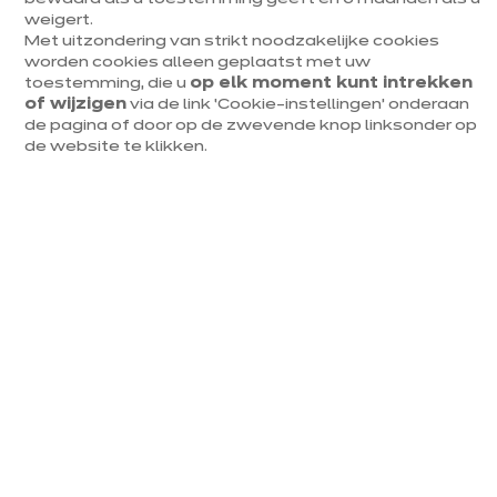
weigert.
Met uitzondering van strikt noodzakelijke cookies
Duitse kwaliteit
worden cookies alleen geplaatst met uw
toestemming, die u
op elk moment kunt intrekken
10 jaar garantie
of wijzigen
via de link ‘Cookie-instellingen’ onderaan
de pagina of door op de zwevende knop linksonder op
Diverse prijssegmenten
de website te klikken.
Mijn keuken in 3D
Een afspraak maken
Eenzelfde model, eindeloze
mogelijkheden
Bij ixina ervaar je een keukenmodel nooit op dezelfde
manier.
Het past zich immers volledig aan je ruimte en
gewoontes aan.