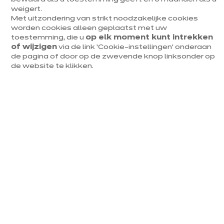
weigert.
Met uitzondering van strikt noodzakelijke cookies
Duitse kwaliteit
worden cookies alleen geplaatst met uw
toestemming, die u
op elk moment kunt intrekken
10 jaar garantie
of wijzigen
via de link ‘Cookie-instellingen’ onderaan
de pagina of door op de zwevende knop linksonder op
Diverse prijssegmenten
de website te klikken.
Mijn keuken in 3D
Een afspraak maken
Eenzelfde model, eindeloze
mogelijkheden
Bij ixina ervaar je een keukenmodel nooit op dezelfde
manier.
Het past zich immers volledig aan je ruimte en
gewoontes aan.