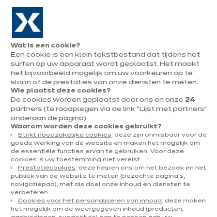
Naar de navigatie gaan
Naar de hoofdinhoud gaan
In augustus : tot ¼ van je keuken cadeau!
Onze
Afsp
Menu
Wat is een cookie?
openen
winkels
mak
Een cookie is een klein tekstbestand dat tijdens het
Afspraak
nieuwigheden
maken
surfen op uw apparaat wordt geplaatst. Het maakt
het bijvoorbeeld mogelijk om uw voorkeuren op te
slaan of de prestaties van onze diensten te meten.
Wie plaatst deze cookies?
De cookies worden geplaatst door ons en onze
24
partners (te raadplegen via de link “Lijst met partners”
onderaan de pagina).
Waarom worden deze cookies gebruikt?
Strikt noodzakelijke cookies
: deze zijn onmisbaar voor de
goede werking van de website en maken het mogelijk om
e
de essentiële functies ervan te gebruiken. Voor deze
cookies is uw toestemming niet vereist.
Prestatiecookies
: deze helpen ons om het bezoek en het
publiek van de website te meten (bezochte pagina's,
navigatiepad), met als doel onze inhoud en diensten te
verbeteren.
Cookies voor het personaliseren van inhoud
: deze maken
het mogelijk om de weergegeven inhoud (producten,