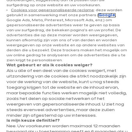
aanbiedingen, suggesties) aan te passen aan uw
surfgedrag op onze website en uw voorkeuren.
Cookies voor gepersonaliseerde reclame
: deze worden
gebruikt in samenwerking met onze partners (
Google
,
Google Ads, Meta, Pinterest, Microsoft Ads, enz.) om
gepersonaliseerde advertenties weer te geven op basis
Dune Sfeer
van uw surfgedrag, de bekeken pagina's en uw profiel. De
Opstelling met eiland
advertenties die op deze manier worden weergegeven,
kunnen afkomstig zijn van ons of van derden en worden
2 kleuren beschikbaar
weergegeven op onze website en op andere websites van
derden die u bezoekt. Deze trackers maken het mogelijk om
uw online gedrag te analyseren om de advertenties die u te
zien krijgt te personaliseren.
Vorige
Volgende
Wat gebeurt er als ik cookies weiger?
Fijn zand
Als u alle of een deel van de cookies weigert, met
6 241 €
uitzondering van de cookies die strikt noodzakelijk zijn
/ BTWi 6%
6 805€
/ BTWi
voor de werking van de website, kunt u nog steeds
21%
toegang krijgen tot de website en de inhoud ervan,
Meer
Prijs met elektrotoestellen inbegrepen
maar bepaalde functies werken mogelijk niet volledig,
weten
zoals het delen op sociale netwerken of het
weergeven van gepersonaliseerde inhoud. U ziet nog
De keuken waar het heerlijk leven is
steeds evenveel advertenties, maar deze zullen
Met haar subtiel getextureerde fronten en warme design
minder zijn afgestemd op uw interesses.
verandert de keuken Dune sfeer de keuken in een echte
Is mijn keuze definitief?
leefruimte. Modern en natuurlijk past ze harmonieus in elk
Nee. Uw voorkeuren worden maximaal 12 maanden
interieur.
Meer tonen
bewaard als u toestemming geeft en 6 maanden als u