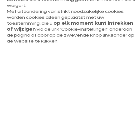
weigert.
Met uitzondering van strikt noodzakelijke cookies
Duitse kwaliteit
worden cookies alleen geplaatst met uw
10 jaar garantie
toestemming, die u
op elk moment kunt intrekken
of wijzigen
via de link ‘Cookie-instellingen’ onderaan
Diverse prijssegmenten
de pagina of door op de zwevende knop linksonder op
de website te klikken.
Mijn keuken in 3D
Een afspraak maken
Eenzelfde model, eindeloze
mogelijkheden
Bij ixina ervaar je een keukenmodel nooit op dezelfde
manier.
Het past zich immers volledig aan je ruimte en
gewoontes aan.