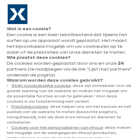
Naar de navigatie gaan
Naar de hoofdinhoud gaan
In augustus : tot ¼ van je keuken cadeau!
Onze
Afsp
Menu
Wat is een cookie?
openen
winkels
mak
Een cookie is een klein tekstbestand dat tijdens het
Afspraak
maken
surfen op uw apparaat wordt geplaatst. Het maakt
het bijvoorbeeld mogelijk om uw voorkeuren op te
slaan of de prestaties van onze diensten te meten.
Wie plaatst deze cookies?
De cookies worden geplaatst door ons en onze
24
partners (te raadplegen via de link “Lijst met partners”
onderaan de pagina).
Waarom worden deze cookies gebruikt?
Strikt noodzakelijke cookies
: deze zijn onmisbaar voor de
goede werking van de website en maken het mogelijk om
e
de essentiële functies ervan te gebruiken. Voor deze
cookies is uw toestemming niet vereist.
Prestatiecookies
: deze helpen ons om het bezoek en het
publiek van de website te meten (bezochte pagina's,
navigatiepad), met als doel onze inhoud en diensten te
verbeteren.
Cookies voor het personaliseren van inhoud
: deze maken
het mogelijk om de weergegeven inhoud (producten,