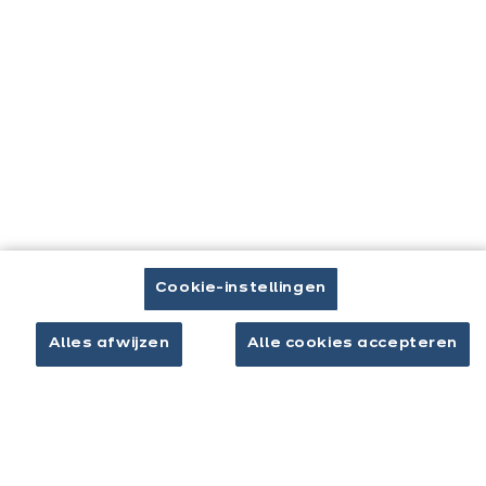
Ontdek meer interieurs
U
Home
Onze keukens
Moda
bevindt
zich
hier:
Cookie-instellingen
Contact
Alles afwijzen
Alle cookies accepteren
Brochure downloaden
Afspraak maken