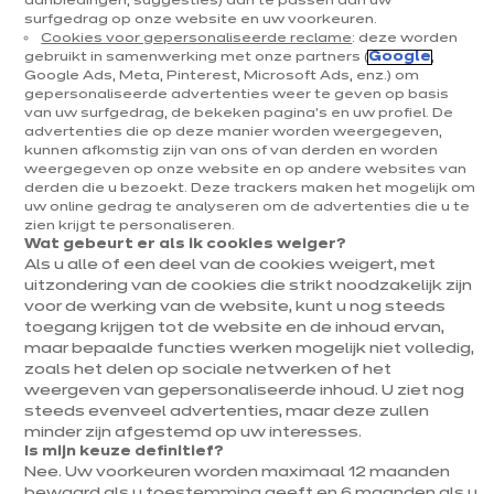
aanbiedingen, suggesties) aan te passen aan uw
surfgedrag op onze website en uw voorkeuren.
Cookies voor gepersonaliseerde reclame
: deze worden
gebruikt in samenwerking met onze partners (
Google
,
Google Ads, Meta, Pinterest, Microsoft Ads, enz.) om
gepersonaliseerde advertenties weer te geven op basis
Moda
van uw surfgedrag, de bekeken pagina's en uw profiel. De
advertenties die op deze manier worden weergegeven,
kunnen afkomstig zijn van ons of van derden en worden
7 kleuren beschikbaar
weergegeven op onze website en op andere websites van
derden die u bezoekt. Deze trackers maken het mogelijk om
uw online gedrag te analyseren om de advertenties die u te
Vorige
Volgende
zien krijgt te personaliseren.
Taupe grijs
Wat gebeurt er als ik cookies weiger?
6 016 €
Als u alle of een deel van de cookies weigert, met
/ BTWi 6%
6 599€
/ BTWi
uitzondering van de cookies die strikt noodzakelijk zijn
voor de werking van de website, kunt u nog steeds
21%
Meer
Prijs met elektrotoestellen inbegrepen
toegang krijgen tot de website en de inhoud ervan,
weten
maar bepaalde functies werken mogelijk niet volledig,
zoals het delen op sociale netwerken of het
Gezinskeuken
weergeven van gepersonaliseerde inhoud. U ziet nog
Wat is er beter dan familiemaaltijden om onvergetelijke
steeds evenveel advertenties, maar deze zullen
herinneringen te creëren? Jong en oud komen graag samen in de
minder zijn afgestemd op uw interesses.
keuken Moda, een praktische, mooie en gezellige ruimte,
Is mijn keuze definitief?
ontworpen om het leven voor het hele gezin gemakkelijker te
Nee. Uw voorkeuren worden maximaal 12 maanden
Meer tonen
maken!
bewaard als u toestemming geeft en 6 maanden als u