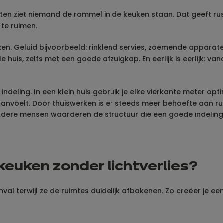
ten ziet niemand de rommel in de keuken staan. Dat geeft rust
 te ruimen.
ezen. Geluid bijvoorbeeld: rinklend servies, zoemende apparat
uis, zelfs met een goede afzuigkap. En eerlijk is eerlijk: v
 indeling. In een klein huis gebruik je elke vierkante meter 
aanvoelt. Door thuiswerken is er steeds meer behoefte aan ru
oudere mensen waarderen de structuur die een goede indeling b
euken zonder lichtverlies?
al terwijl ze de ruimtes duidelijk afbakenen. Zo creëer je een v