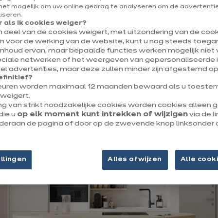
 perfecte evenwicht tussen openheid en structuur. B
et mogelijk om uw online gedrag te analyseren om de advertenties
 als een leefruimte. Daarom maken we jouw keuk
liseren.
 als ik cookies weiger?
en deel van de cookies weigert, met uitzondering van de cooki
r ook perfect afgestemd op hoe je dagelijks leeft. E
jn voor de werking van de website, kunt u nog steeds toegan
lossing op maat.
inhoud ervan, maar bepaalde functies werken mogelijk niet v
ociale netwerken of het weergeven van gepersonaliseerde i
l advertenties, maar deze zullen minder zijn afgestemd op
efinitief?
euren worden maximaal 12 maanden bewaard als u toestem
weigert.
ng van strikt noodzakelijke cookies worden cookies alleen
die u
op elk moment kunt intrekken of wijzigen
via de l
onderaan de pagina of door op de zwevende knop linksonder 
llingen
Alles afwijzen
Alle cook