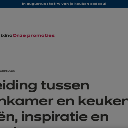
In augustus : tot ¼ van je keuken cadeau!
ixina
Onze promoties
nuari 2026
iding tussen
kamer en keuken
ën, inspiratie en