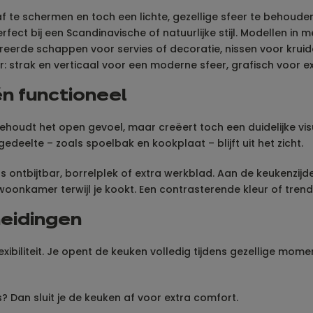
 te schermen en toch een lichte, gezellige sfeer te behouden
ect bij een Scandinavische of natuurlijke stijl. Modellen in
tegreerde schappen voor servies of decoratie, nissen voor kr
eur: strak en verticaal voor een moderne sfeer, grafisch voor
n functioneel
houdt het open gevoel, maar creëert toch een duidelijke visue
edeelte – zoals spoelbak en kookplaat – blijft uit het zicht.
ls ontbijtbar, borrelplek of extra werkblad. Aan de keukenzij
oonkamer terwijl je kookt. Een contrasterende kleur of tren
heidingen
liteit. Je opent de keuken volledig tijdens gezellige momente
? Dan sluit je de keuken af voor extra comfort.