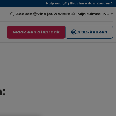
Hulp nodig?
Brochure downloaden
Mijn ruimte
Zoeken
Vind jouw winkel
NL
,
kies
de
taal
Maak een afspraak
Mijn 3D-keuken
: