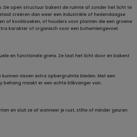
. De open structuur bakent de ruimte af zonder het licht te
 metaal creëren dan weer een industriële of hedendaagse
uiden of kookboeken, of houders voor planten die een groene
 extra karakter of organisch voor een bohemiengevoel.
le en functionele grens. Ze laat het licht door en bakent
de kunnen nissen extra opbergruimte bieden. Met een
dy behang maakt er een echte blikvanger van.
n en sluit ze af wanneer je rust, stilte of minder geuren