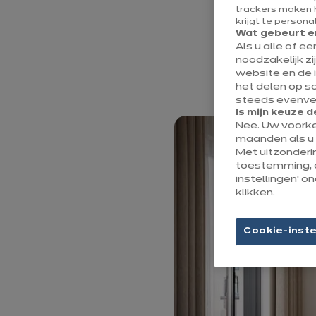
en keuken het
trackers maken h
we de keuken
krijgt te persona
Wat gebeurt er
Als u alle of e
gezellig, maa
noodzakelijk zi
krijgt een op
website en de 
het delen op s
steeds evenvee
Is mijn keuze d
Nee. Uw voork
maanden als u 
Met uitzonderi
toestemming, 
instellingen’ 
klikken.
Cookie-inste