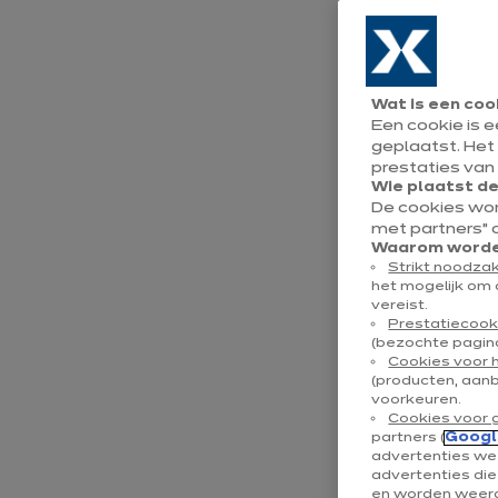
oplo
een 
Wat is een coo
leef
Een cookie is 
geplaatst. Het
prestaties van
Wie plaatst d
De cookies wo
De keuken is 
met partners” 
Waarom worden
met al zijn b
Strikt noodzak
het mogelijk om 
met wat je n
vereist.
Prestatiecook
woonkamer om
(bezochte pagina
Cookies voor 
privacy en he
(producten, aan
voorkeuren.
ontdekken, g
Cookies voor 
partners (
Googl
die hun inte
advertenties wee
advertenties di
en worden weerg