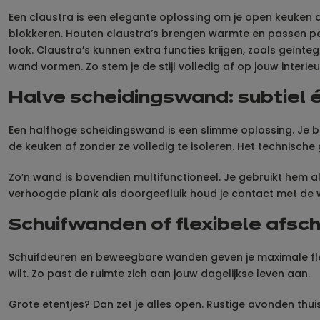
Een claustra is een elegante oplossing om je open keuken af
blokkeren. Houten claustra’s brengen warmte en passen perf
look. Claustra’s kunnen extra functies krijgen, zoals geïn
wand vormen. Zo stem je de stijl volledig af op jouw interi
Halve scheidingswand: subtiel é
Een halfhoge scheidingswand is een slimme oplossing. Je be
de keuken af zonder ze volledig te isoleren. Het technische g
Zo’n wand is bovendien multifunctioneel. Je gebruikt hem a
verhoogde plank als doorgeefluik houd je contact met de w
Schuifwanden of flexibele afsc
Schuifdeuren en beweegbare wanden geven je maximale flexibi
wilt. Zo past de ruimte zich aan jouw dagelijkse leven aan.
Grote etentjes? Dan zet je alles open. Rustige avonden thuis