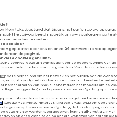
ssingen op maat 
harmonieuze
kie?
ruimte
een klein tekstbestand dat tijdens het surfen op uw appara
 maakt het bijvoorbeeld mogelijk om uw voorkeuren op te sl
 onze diensten te meten.
eze cookies?
rden geplaatst door ons en onze
24
partners (te raadplegen v
het hart van jouw huis. Hier speelt het dagelijkse le
onderaan de pagina).
 deze cookies gebruikt?
ijzondere momenten. Het is een echte leefruimte d
elijke cookies
: deze zijn onmisbaar voor de goede werking van d
de essentiële functies ervan te gebruiken. Voor deze cookies is 
odig hebt. Soms staat de keuken in open verbindi
ies
: deze helpen ons om het bezoek en het publiek van de websit
 gezelligheid te creëren. Andere keren wil je net
's, navigatiepad), met als doel onze inhoud en diensten te verbet
het personaliseren van inhoud
: deze maken het mogelijk om de w
b je een afscheiding nodig. Starters die hun eerste
biedingen, suggesties) aan te passen aan uw surfgedrag op onze 
ezinnen op zoek naar functionaliteit en gepension
gepersonaliseerde reclame
: deze worden gebruikt in samenwerki
e
, Google Ads, Meta, Pinterest, Microsoft Ads, enz.) om geperson
rieur heroverwegen, vinden in een scheiding tuss
r te geven op basis van uw surfgedrag, de bekeken pagina's en uw
e op deze manier worden weergegeven, kunnen afkomstig zijn van 
egeven op onze website en op andere websites van derden die 