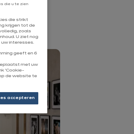
ij ixina zien
 die u te zien
en open en
es die strikt
lke indeling
g krijgen tot de
olledig, zoals
nhoud. U ziet nog
 uw interesses.
ming geeft en 6
 geplaatst met uw
ink ‘Cookie-
op de website te
ies accepteren