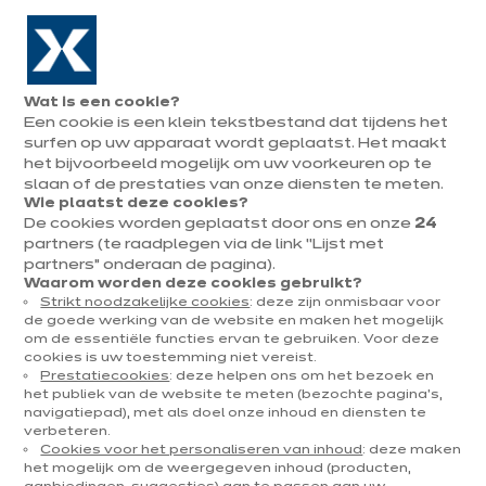
Naar de navigatie gaan
Naar de hoofdinhoud gaan
In augustus : tot ¼ van je keuken cadeau!
Onze
Afsp
Menu
Wat is een cookie?
openen
winkels
mak
Een cookie is een klein tekstbestand dat tijdens het
Afspraak
maken
surfen op uw apparaat wordt geplaatst. Het maakt
het bijvoorbeeld mogelijk om uw voorkeuren op te
slaan of de prestaties van onze diensten te meten.
Wie plaatst deze cookies?
De cookies worden geplaatst door ons en onze
24
INTERIEURINRICHTING
partners (te raadplegen via de link “Lijst met
partners” onderaan de pagina).
Gepubliceerd op 06 januari 2026
Waarom worden deze cookies gebruikt?
Strikt noodzakelijke cookies
: deze zijn onmisbaar voor
Inrichting van een
de goede werking van de website en maken het mogelijk
om de essentiële functies ervan te gebruiken. Voor deze
kleine badkamer:
cookies is uw toestemming niet vereist.
Prestatiecookies
: deze helpen ons om het bezoek en
tips, advies en
het publiek van de website te meten (bezochte pagina's,
navigatiepad), met als doel onze inhoud en diensten te
verbeteren.
inspiratie voor een
Cookies voor het personaliseren van inhoud
: deze maken
het mogelijk om de weergegeven inhoud (producten,