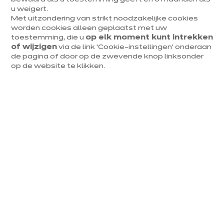
aangepast zijn aan jouw dagelijkse behoeften.
u weigert.
Met uitzondering van strikt noodzakelijke cookies
worden cookies alleen geplaatst met uw
toestemming, die u
op elk moment kunt intrekken
of wijzigen
via de link ‘Cookie-instellingen’ onderaan
de pagina of door op de zwevende knop linksonder
op de website te klikken.
Wat zijn de uitdagingen en
prioriteiten in een kleine
badkamer?