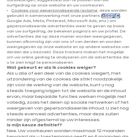
optimaal gebruik van
aanbiedingen, suggesties) aan te passen aan uw
surfgedrag op onze website en uw voorkeuren.
Cookies voor gepersonaliseerde reclame
: deze worden
de ruimte
gebruikt in samenwerking met onze partners (
Google
,
Google Ads, Meta, Pinterest, Microsoft Ads, enz.) om
gepersonaliseerde advertenties weer te geven op basis
Een kleine badkamer omvormen tot een ruimte die
van uw surfgedrag, de bekeken pagina's en uw profiel. De
advertenties die op deze manier worden weergegeven,
tegelijk functioneel, esthetisch en persoonlijk is,
kunnen afkomstig zijn van ons of van derden en worden
vormt een boeiende uitdaging die voor iedereen
weergegeven op onze website en op andere websites van
derden die u bezoekt. Deze trackers maken het mogelijk
haalbaar is. Een beperkte oppervlakte hoeft geen
om uw online gedrag te analyseren om de advertenties die
u te zien krijgt te personaliseren.
belemmering te zijn om een aangename plek te
Wat gebeurt er als ik cookies weiger?
Als u alle of een deel van de cookies weigert, met
creëren waar je de dag met plezier begint. ixina
uitzondering van de cookies die strikt noodzakelijk
begeleidt elk project met maatwerkoplossingen die
zijn voor de werking van de website, kunt u nog
steeds toegang krijgen tot de website en de inhoud
je budget respecteren en tegelijk kwaliteit en
ervan, maar bepaalde functies werken mogelijk niet
expertise garanderen om die kostbare dagelijkse
volledig, zoals het delen op sociale netwerken of het
weergeven van gepersonaliseerde inhoud. U ziet nog
momenten in je badkamer mogelijk te maken. Het
steeds evenveel advertenties, maar deze zullen
minder zijn afgestemd op uw interesses.
ethische engagement van ixina stuurt de keuze
Is mijn keuze definitief?
voor duurzame, verantwoorde materialen die
Nee. Uw voorkeuren worden maximaal 12 maanden
bewaard als u toestemming geeft en 6 maanden als