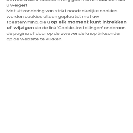
u weigert.
Met uitzondering van strikt noodzakelijke cookies
worden cookies alleen geplaatst met uw
Wat is Cloud Dancer precies?
toestemming, die u
op elk moment kunt intrekken
of wijzigen
via de link ‘Cookie-instellingen’ onderaan
Pantone publiceert elk jaar een referentiekleur die de
de pagina of door op de zwevende knop linksonder
wereldwijde interieurtrends beïnvloedt. Voor 2026 viel
op de website te klikken.
de keuze op Cloud Dancer: een zuiver wit met licht
blauwige, lichtgevende reflecties, dat doet denken aan
de helderheid van een onbewolkte hemel eerder dan
aan de warmte van crème of beige.
Het is geen gebroken wit, noch een grafisch koud wit —
het is een neutrale, zwevende tint, met iets luchtigs.