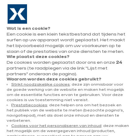
Naar de navigatie gaan
Naar de hoofdinhoud gaan
In augustus : tot ¼ van je keuken cadeau!
Onze
Afsp
Menu
Wat is een cookie?
openen
winkels
mak
Een cookie is een klein tekstbestand dat tijdens het
Afspraak
maken
surfen op uw apparaat wordt geplaatst. Het maakt
het bijvoorbeeld mogelijk om uw voorkeuren op te
slaan of de prestaties van onze diensten te meten.
Wie plaatst deze cookies?
De cookies worden geplaatst door ons en onze
24
DECORATIE & TRENDS
partners (te raadplegen via de link “Lijst met
partners” onderaan de pagina).
Gepubliceerd op 05 maart 2026
Waarom worden deze cookies gebruikt?
Strikt noodzakelijke cookies
: deze zijn onmisbaar voor
Pantone 2026 "Cloud
de goede werking van de website en maken het mogelijk
om de essentiële functies ervan te gebruiken. Voor deze
Dancer": wanneer de
cookies is uw toestemming niet vereist.
Prestatiecookies
: deze helpen ons om het bezoek en
keuken zich in licht
het publiek van de website te meten (bezochte pagina's,
navigatiepad), met als doel onze inhoud en diensten te
verbeteren.
hult
Cookies voor het personaliseren van inhoud
: deze maken
het mogelijk om de weergegeven inhoud (producten,