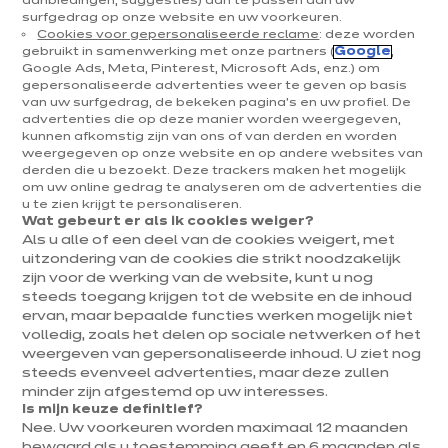
aanbiedingen, suggesties) aan te passen aan uw
Elk jaar kiest Pantone een kleur die zijn stempel
surfgedrag op onze website en uw voorkeuren.
Cookies voor gepersonaliseerde reclame
: deze worden
drukt op design, mode en interieurinrichting. Voor
gebruikt in samenwerking met onze partners (
Google
,
Google Ads, Meta, Pinterest, Microsoft Ads, enz.) om
2026 is dat Cloud Dancer — een delicaat, luchtig wit
gepersonaliseerde advertenties weer te geven op basis
van uw surfgedrag, de bekeken pagina's en uw profiel. De
dat de toon zet. Wat als jouw keuken de volgende is
advertenties die op deze manier worden weergegeven,
die al dat licht opvangt?
kunnen afkomstig zijn van ons of van derden en worden
weergegeven op onze website en op andere websites van
derden die u bezoekt. Deze trackers maken het mogelijk
om uw online gedrag te analyseren om de advertenties die
u te zien krijgt te personaliseren.
Wat gebeurt er als ik cookies weiger?
Als u alle of een deel van de cookies weigert, met
uitzondering van de cookies die strikt noodzakelijk
zijn voor de werking van de website, kunt u nog
steeds toegang krijgen tot de website en de inhoud
ervan, maar bepaalde functies werken mogelijk niet
volledig, zoals het delen op sociale netwerken of het
weergeven van gepersonaliseerde inhoud. U ziet nog
steeds evenveel advertenties, maar deze zullen
minder zijn afgestemd op uw interesses.
Is mijn keuze definitief?
Nee. Uw voorkeuren worden maximaal 12 maanden
bewaard als u toestemming geeft en 6 maanden als