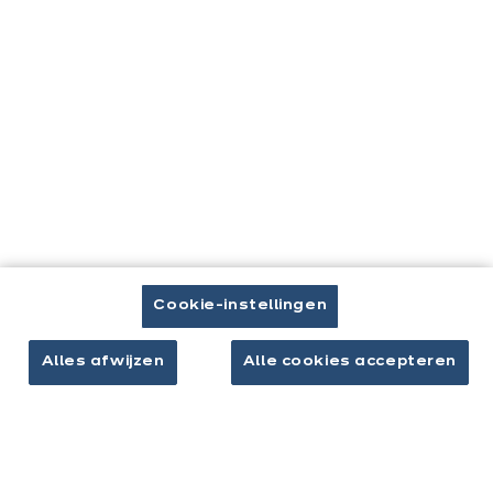
zich
hier:
Contact
Brochure downloaden
Afspraak maken
Cookie-instellingen
Keukens & inrichting
Alles afwijzen
Alle cookies accepteren
Onze keukens
Keukeninspiratie
Interieurs
Jouw project