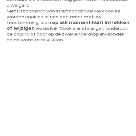
u weigert.
Met uitzondering van strikt noodzakelijke cookies
worden cookies alleen geplaatst met uw
toestemming, die u
op elk moment kunt intrekken
of wijzigen
via de link ‘Cookie-instellingen’ onderaan
de pagina of door op de zwevende knop linksonder
op de website te klikken.
Waarom kiezen voor een
witte keuken met hout?
De combinatie van wit met hout bezit die zeldzame
kwaliteit om zich aan te passen aan alle configuraties.
Wit reflecteert het natuurlijke licht en vergroot de
ruimte, terwijl het een rustgevende achtergrond
creëert. Hout brengt die warme dimensie die
onmisbaar is om een gewone keuken te transformeren
in een gezellige ontmoetingsplaats. Deze
complementariteit overstijgt trends, van de sobere