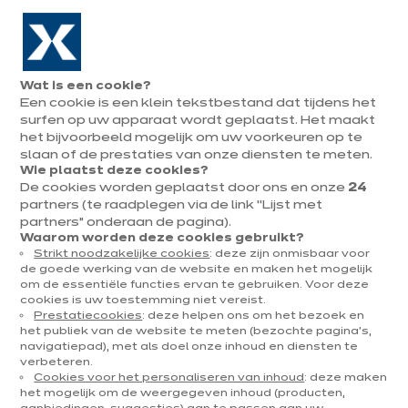
Naar de navigatie gaan
Naar de hoofdinhoud gaan
In augustus : tot ¼ van je keuken cadeau!
Onze
Afsp
Menu
Wat is een cookie?
openen
winkels
mak
Een cookie is een klein tekstbestand dat tijdens het
Afspraak
maken
surfen op uw apparaat wordt geplaatst. Het maakt
het bijvoorbeeld mogelijk om uw voorkeuren op te
slaan of de prestaties van onze diensten te meten.
Wie plaatst deze cookies?
De cookies worden geplaatst door ons en onze
24
STIJL, KLEUREN & MATERIALEN
partners (te raadplegen via de link “Lijst met
partners” onderaan de pagina).
Gepubliceerd op 06 januari 2026
Waarom worden deze cookies gebruikt?
Strikt noodzakelijke cookies
: deze zijn onmisbaar voor
Witte keuken met
de goede werking van de website en maken het mogelijk
om de essentiële functies ervan te gebruiken. Voor deze
hout: inspiratie, tips
cookies is uw toestemming niet vereist.
Prestatiecookies
: deze helpen ons om het bezoek en
en
het publiek van de website te meten (bezochte pagina's,
navigatiepad), met als doel onze inhoud en diensten te
verbeteren.
maatwerkoplossingen
Cookies voor het personaliseren van inhoud
: deze maken
het mogelijk om de weergegeven inhoud (producten,