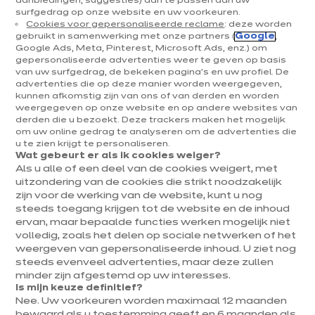
aanbiedingen, suggesties) aan te passen aan uw
De witte keuken met hout doorkruist de tijdperken
surfgedrag op onze website en uw voorkeuren.
Cookies voor gepersonaliseerde reclame
: deze worden
zonder ooit uit de mode te raken. Deze alliantie
gebruikt in samenwerking met onze partners (
Google
,
Google Ads, Meta, Pinterest, Microsoft Ads, enz.) om
verleidt door haar vermogen om een lichtrijke
gepersonaliseerde advertenties weer te geven op basis
van uw surfgedrag, de bekeken pagina's en uw profiel. De
ruimte te creëren waarin de warmte van hout de
advertenties die op deze manier worden weergegeven,
neutraliteit van wit verzacht. Starters, gezinnen of
kunnen afkomstig zijn van ons of van derden en worden
weergegeven op onze website en op andere websites van
gepensioneerden vinden in deze combinatie een
derden die u bezoekt. Deze trackers maken het mogelijk
om uw online gedrag te analyseren om de advertenties die
elegant antwoord op hun behoeften. ixina begeleidt
u te zien krijgt te personaliseren.
Wat gebeurt er als ik cookies weiger?
deze projecten met maatwerk, erkende Duitse
Als u alle of een deel van de cookies weigert, met
kwaliteit en een duurzame inzet. Zo wordt je keuken
uitzondering van de cookies die strikt noodzakelijk
zijn voor de werking van de website, kunt u nog
een echte leefruimte.
steeds toegang krijgen tot de website en de inhoud
ervan, maar bepaalde functies werken mogelijk niet
volledig, zoals het delen op sociale netwerken of het
weergeven van gepersonaliseerde inhoud. U ziet nog
steeds evenveel advertenties, maar deze zullen
minder zijn afgestemd op uw interesses.
Is mijn keuze definitief?
Nee. Uw voorkeuren worden maximaal 12 maanden
bewaard als u toestemming geeft en 6 maanden als