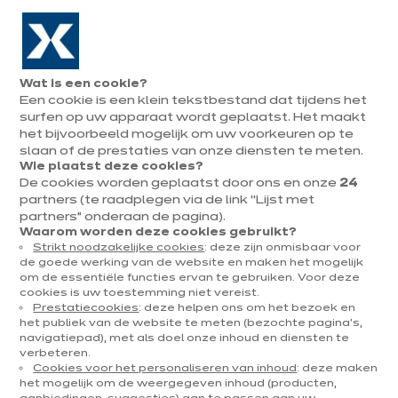
Naar de navigatie gaan
Naar de hoofdinhoud gaan
In augustus : tot ¼ van je keuken cadeau!
Onze
Afsp
Menu
Wat is een cookie?
openen
winkels
mak
Een cookie is een klein tekstbestand dat tijdens het
Afspraak
maken
surfen op uw apparaat wordt geplaatst. Het maakt
het bijvoorbeeld mogelijk om uw voorkeuren op te
slaan of de prestaties van onze diensten te meten.
Wie plaatst deze cookies?
De cookies worden geplaatst door ons en onze
24
IXINA NIEUWS
partners (te raadplegen via de link “Lijst met
partners” onderaan de pagina).
Gepubliceerd op 31 augustus 2020
Waarom worden deze cookies gebruikt?
Strikt noodzakelijke cookies
: deze zijn onmisbaar voor
Je ecologische
de goede werking van de website en maken het mogelijk
om de essentiële functies ervan te gebruiken. Voor deze
voetafdruk verkleinen
cookies is uw toestemming niet vereist.
Prestatiecookies
: deze helpen ons om het bezoek en
dankzij een slimme
het publiek van de website te meten (bezochte pagina's,
navigatiepad), met als doel onze inhoud en diensten te
verbeteren.
keukeninrichting
Cookies voor het personaliseren van inhoud
: deze maken
het mogelijk om de weergegeven inhoud (producten,