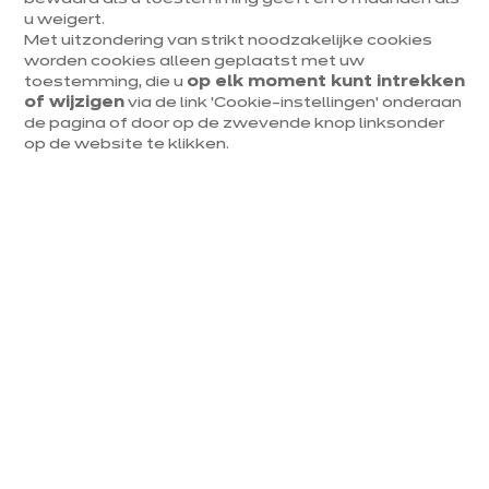
u weigert.
Met uitzondering van strikt noodzakelijke cookies
worden cookies alleen geplaatst met uw
toestemming, die u
op elk moment kunt intrekken
of wijzigen
via de link ‘Cookie-instellingen’ onderaan
de pagina of door op de zwevende knop linksonder
op de website te klikken.
Voor elke keuken 12 bomen
Elke keuken die bij Ixina verkocht wordt, zorgt
onvermijdelijk voor
CO2-uitstoot
. Om die
milieubelastende uitstoot te compenseren, planten ze
in samenwerking met de ngo Kiem des levens voor elke
verkochte keuken 12 bomen. Twaalf bomen nemen de
gemiddelde hoeveelheid CO2 op die het kost om een
Ixina-keuken te maken, leveren en installeren. Ook hun
stand op Batibouw was trouwens volledig CO2-
neutraal. Kortom,
duurzaamheid
staat voorop bij Ixina.