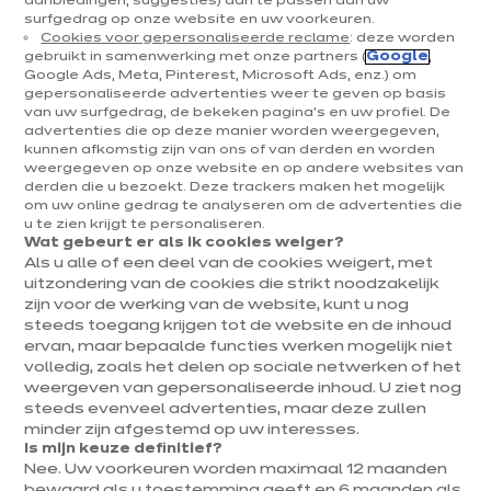
aanbiedingen, suggesties) aan te passen aan uw
Duurzamer leven en wonen, is voor veel jonge
surfgedrag op onze website en uw voorkeuren.
Cookies voor gepersonaliseerde reclame
: deze worden
gezinnen prioriteit nummer één. En duurzaamheid
gebruikt in samenwerking met onze partners (
Google
,
Google Ads, Meta, Pinterest, Microsoft Ads, enz.) om
begint bij het monitoren van je energieverbruik. Wie
gepersonaliseerde advertenties weer te geven op basis
van uw surfgedrag, de bekeken pagina's en uw profiel. De
kiest voor zuinige keukentoestellen heeft
advertenties die op deze manier worden weergegeven,
bijvoorbeeld al een streepje voor op degenen die
kunnen afkomstig zijn van ons of van derden en worden
weergegeven op onze website en op andere websites van
zweren bij hun oude, misschien nog mooie maar
derden die u bezoekt. Deze trackers maken het mogelijk
om uw online gedrag te analyseren om de advertenties die
jammer genoeg energieverslindende kookfornuis of
u te zien krijgt te personaliseren.
Wat gebeurt er als ik cookies weiger?
oven. Ixina helpt je graag om de juiste keukenkeuzes
Als u alle of een deel van de cookies weigert, met
te maken en zo je ecologische voetafdruk te
uitzondering van de cookies die strikt noodzakelijk
zijn voor de werking van de website, kunt u nog
verkleinen.
steeds toegang krijgen tot de website en de inhoud
ervan, maar bepaalde functies werken mogelijk niet
volledig, zoals het delen op sociale netwerken of het
weergeven van gepersonaliseerde inhoud. U ziet nog
steeds evenveel advertenties, maar deze zullen
minder zijn afgestemd op uw interesses.
Is mijn keuze definitief?
Nee. Uw voorkeuren worden maximaal 12 maanden
bewaard als u toestemming geeft en 6 maanden als