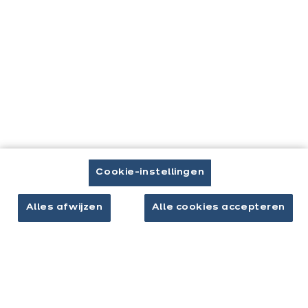
Afspraak maken
Keukens & inrichting
Onze keukens
Keukeninspiratie
Interieurs
Cookie-instellingen
Jouw project
Over ixina
Alles afwijzen
Alle cookies accepteren
Werken bij ixina
Nieuwsbrief
Ontdek al ons nieuws