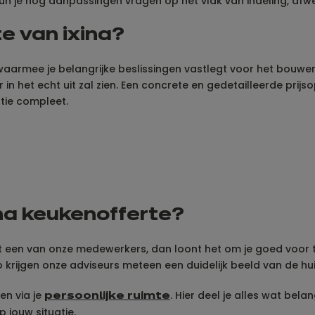
 kun je nog aanpassingen vragen op het vlak van indeling, afwe
te van ixina?
 waarmee je belangrijke beslissingen vastlegt voor het bouwe
r in het echt uit zal zien. Een concrete en gedetailleerde pri
tie compleet.
ina keukenofferte?
een van onze medewerkers, dan loont het om je goed voor te
krijgen onze adviseurs meteen een duidelijk beeld van de huid
en via je
. Hier deel je alles wat bela
persoonlijke ruimte
 jouw situatie.