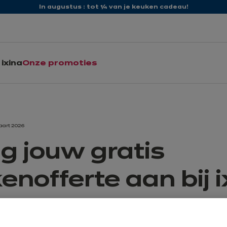
In augustus : tot ¼ van je keuken cadeau!
ixina
Onze promoties
aart 2026
g jouw gratis
enofferte aan bij i
n realiseren, is bij ixina eenvoudiger dan je denkt