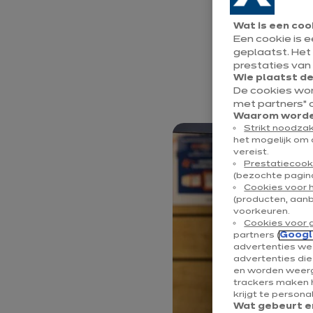
klantvriendel
Wat is een coo
beslissingspr
Een cookie is 
geplaatst. Het
keuken samen
prestaties van
Wie plaatst d
deskundige 
De cookies wo
met partners” 
Waarom worden
Strikt noodzak
het mogelijk om 
vereist.
Prestatiecook
(bezochte pagina
Cookies voor 
(producten, aan
voorkeuren.
Cookies voor 
partners (
Googl
advertenties wee
advertenties di
en worden weerg
trackers maken h
krijgt te persona
Wat gebeurt er