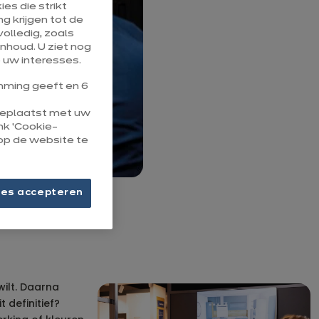
es die strikt
g krijgen tot de
olledig, zoals
nhoud. U ziet nog
 uw interesses.
ming geeft en 6
 geplaatst met uw
ink ‘Cookie-
op de website te
ies accepteren
wilt. Daarna
 definitief?