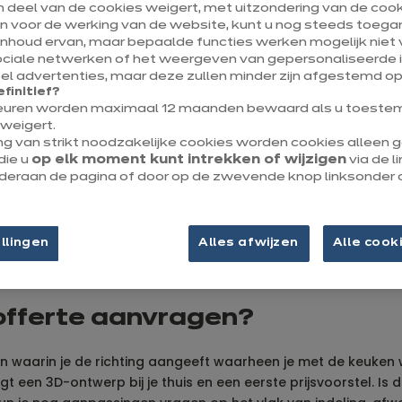
en deel van de cookies weigert, met uitzondering van de cooki
jn voor de werking van de website, kunt u nog steeds toegan
inhoud ervan, maar bepaalde functies werken mogelijk niet v
ociale netwerken of het weergeven van gepersonaliseerde i
l advertenties, maar deze zullen minder zijn afgestemd op
efinitief?
euren worden maximaal 12 maanden bewaard als u toestem
weigert.
ng van strikt noodzakelijke cookies worden cookies alleen
die u
op elk moment kunt intrekken of wijzigen
via de l
onderaan de pagina of door op de zwevende knop linksonder 
llingen
Alles afwijzen
Alle cook
offerte aanvragen?
in waarin je de richting aangeeft waarheen je met de keuken 
een 3D-ontwerp bij je thuis en een eerste prijsvoorstel. Is dit