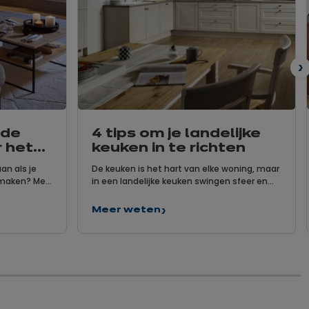
V
 de
4 tips om je landelijke
 het
keuken in te richten
an als je
De keuken is het hart van elke woning, maar
t maken? Met
in een landelijke keuken swingen sfeer en
al
gezelligheid pas echt de pan uit. Maar
aal je
hoewel een landelijke keuken nostalgie en
Meer weten
4
k een flesje
gezelligheid uitstraalt, doet ze op het vlak
tips
seer je het
van comfort toch zeker niet onder voor een
om
partner.
modern ingerichte keuken! Droom je al
je
langer van een keuken met een landelijke
landelijke
keuken
look, maar weet je niet meteen waar te
in
beginnen met de inrichting? Laat je
te
inspireren door dit artikel!
richten