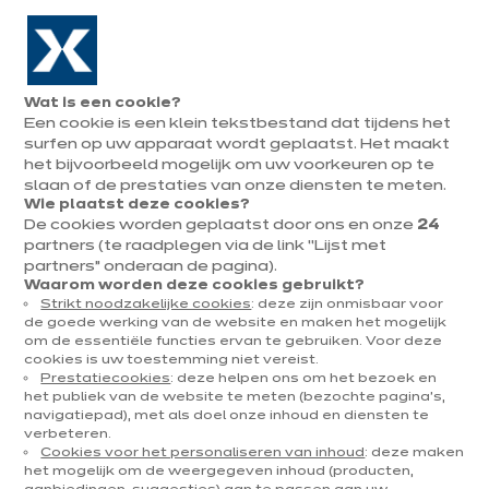
Naar de navigatie gaan
Naar de hoofdinhoud gaan
In augustus : tot ¼ van je keuken cadeau!
Onze
Afsp
Menu
Wat is een cookie?
openen
winkels
mak
Een cookie is een klein tekstbestand dat tijdens het
Afspraak
maken
surfen op uw apparaat wordt geplaatst. Het maakt
het bijvoorbeeld mogelijk om uw voorkeuren op te
slaan of de prestaties van onze diensten te meten.
Wie plaatst deze cookies?
De cookies worden geplaatst door ons en onze
24
DECORATIE & TRENDS
partners (te raadplegen via de link “Lijst met
partners” onderaan de pagina).
Gepubliceerd op 28 september 2020
Waarom worden deze cookies gebruikt?
Strikt noodzakelijke cookies
: deze zijn onmisbaar voor
Welke keukenstoelen
de goede werking van de website en maken het mogelijk
om de essentiële functies ervan te gebruiken. Voor deze
kiezen? Tips van een
cookies is uw toestemming niet vereist.
Prestatiecookies
: deze helpen ons om het bezoek en
expert
het publiek van de website te meten (bezochte pagina's,
navigatiepad), met als doel onze inhoud en diensten te
verbeteren.
Cookies voor het personaliseren van inhoud
: deze maken
Een geslaagde keukeninrichting kan niet zonder
het mogelijk om de weergegeven inhoud (producten,