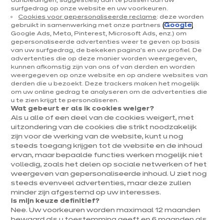
aanbiedingen, suggesties) aan te passen aan uw
trendy keukenstoelen. Maar welke stoelen passen
surfgedrag op onze website en uw voorkeuren.
het best bij jouw (moderne of klassieke)
Cookies voor gepersonaliseerde reclame
: deze worden
gebruikt in samenwerking met onze partners (
Google
,
keukenstijl? En welk comfort verwacht je van je
Google Ads, Meta, Pinterest, Microsoft Ads, enz.) om
gepersonaliseerde advertenties weer te geven op basis
keukenstoelen? Enkele aandachtspunten op een rij.
van uw surfgedrag, de bekeken pagina's en uw profiel. De
advertenties die op deze manier worden weergegeven,
kunnen afkomstig zijn van ons of van derden en worden
weergegeven op onze website en op andere websites van
derden die u bezoekt. Deze trackers maken het mogelijk
om uw online gedrag te analyseren om de advertenties die
u te zien krijgt te personaliseren.
Wat gebeurt er als ik cookies weiger?
Als u alle of een deel van de cookies weigert, met
uitzondering van de cookies die strikt noodzakelijk
zijn voor de werking van de website, kunt u nog
steeds toegang krijgen tot de website en de inhoud
ervan, maar bepaalde functies werken mogelijk niet
volledig, zoals het delen op sociale netwerken of het
weergeven van gepersonaliseerde inhoud. U ziet nog
steeds evenveel advertenties, maar deze zullen
minder zijn afgestemd op uw interesses.
Is mijn keuze definitief?
Nee. Uw voorkeuren worden maximaal 12 maanden
bewaard als u toestemming geeft en 6 maanden als