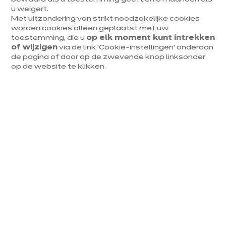
De hoogte van je
u weigert.
Met uitzondering van strikt noodzakelijke cookies
keukenstoelen
worden cookies alleen geplaatst met uw
toestemming, die u
op elk moment kunt intrekken
Zoek je
keukenstoelen voor bij de eettafel
? Hou dan
of wijzigen
via de link ‘Cookie-instellingen’ onderaan
rekening met een standaard zithoogte van 46 cm. Die
de pagina of door op de zwevende knop linksonder
hoogte past bij een standaard eettafel van 75 à 80 cm
op de website te klikken.
hoog: je zit dan comfortabel aan tafel, met voldoende
beenruimte. Andere afmetingen waarmee je rekening
moet houden, zijn:
Zitdiepte: 40 cm
Ruimte tussen de onderkant van het tafelblad en je
bovenbenen: 20 cm
Ruimte tussen twee stoelen: minimaal 10 cm
Ruimte achter de stoel: minimaal 40 cm
Taboeretjes en barkrukken