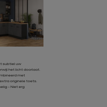
t subtiel uw
ijl het licht doorlaat.
ombineerd met
xtra originele toets.
lig - Niet erg