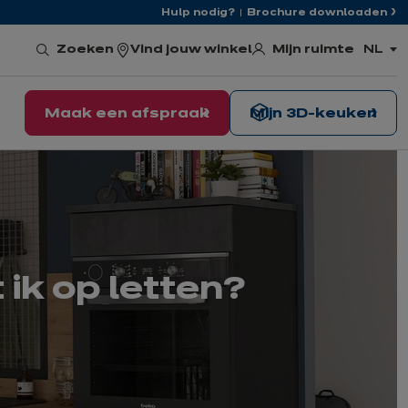
Hulp nodig?
Brochure downloaden
Mijn ruimte
Zoeken
Vind jouw winkel
NL
,
kies
de
taal
Maak een afspraak
Mijn 3D-keuken
ik op letten?