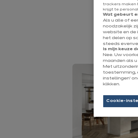
trackers maken h
krijgt te persona
De glaswanden he
Wat gebeurt er
scheidingswanden.
Als u alle of e
dwarsbalken geno
noodzakelijk zi
website en de 
in art-decostijl 
het delen op s
binnenglas zal 
steeds evenvee
Is mijn keuze d
Nee. Uw voork
maanden als u 
Met uitzonderi
toestemming, 
instellingen’ 
klikken.
Cookie-inste