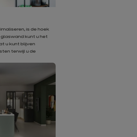
imaliseren, is de hoek
 glaswand kunt u het
t u kunt blijven
ten terwijl u de