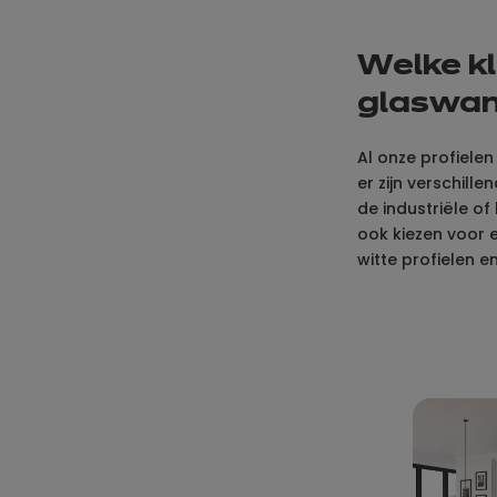
W
elke k
glaswan
Al onze profielen
er zijn verschill
de industriële o
ook kiezen voor e
witte profielen en