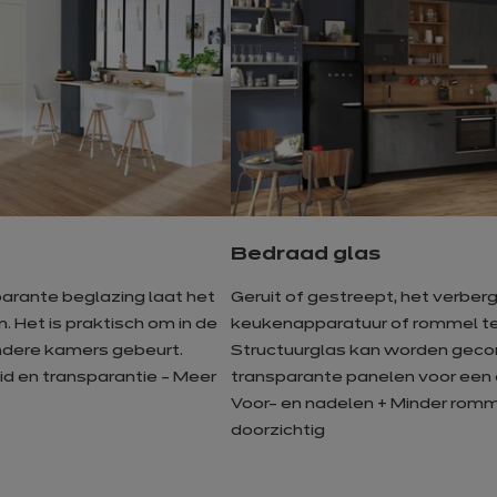
Bedraad glas
arante beglazing laat het
Geruit of gestreept, het verberg
n. Het is praktisch om in de
keukenapparatuur of rommel terw
ndere kamers gebeurt.
Structuurglas kan worden gec
id en transparantie - Meer
transparante panelen voor een e
Voor- en nadelen + Minder romme
doorzichtig