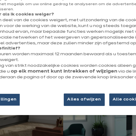
et mogelijk om uw online gedrag te analyseren om de advertenties
liseren.
bben, net als de atelierramen van kunstenaars, een of meer
 als ik cookies weiger?
 Het kan ook heel grafisch zijn met een of meer horizontale l
en deel van de cookies weigert, met uitzondering van de cooki
emd. De kruising van verticale en horizontale rails kan een 
jn voor de werking van de website, kunt u nog steeds toegan
inhoud ervan, maar bepaalde functies werken mogelijk niet v
opleveren, dat zeer esthetisch is. Het valt nog te bezien welke
ociale netwerken of het weergeven van gepersonaliseerde i
aannemen.
l advertenties, maar deze zullen minder zijn afgestemd op
efinitief?
euren worden maximaal 12 maanden bewaard als u toestem
weigert.
ng van strikt noodzakelijke cookies worden cookies alleen
die u
op elk moment kunt intrekken of wijzigen
via de l
onderaan de pagina of door op de zwevende knop linksonder 
llingen
Alles afwijzen
Alle cook