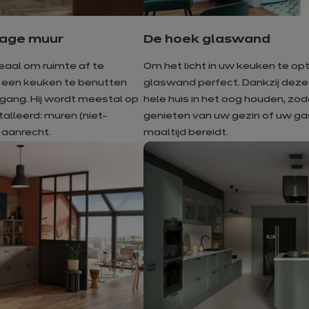
lage muur
De hoek glaswand
eaal om ruimte af te
Om het licht in uw keuken te opt
 een keuken te benutten
glaswand perfect. Dankzij deze
ingang. Hij wordt meestal op
hele huis in het oog houden, zoda
alleerd: muren (niet-
genieten van uw gezin of uw gas
 aanrecht.
maaltijd bereidt.