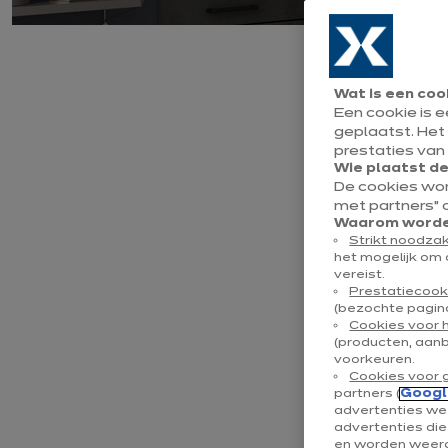
S
Wat is een coo
Een cookie is 
geplaatst. Het
prestaties van
Wie plaatst d
De cookies wo
met partners” 
Waarom worden
Hoe kan men een 
Strikt noodzak
creëren? Met de i
het mogelijk om 
vereist.
decoratieve meer
Prestatiecook
door de trend van
(bezochte pagina
Cookies voor 
onweerstaanbare 
(producten, aan
voor uw keuken, 
voorkeuren.
Cookies voor 
partners (
Googl
advertenties wee
advertenties di
D
e vers
en worden weerg