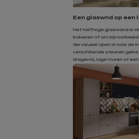
Een glaswnd op een 
Het halfhoge glaswand is id
bakenen of om bijvoorbeeld
die visueel open is naar de 
verschillende steunen geïnst
dragend), lage muren of een