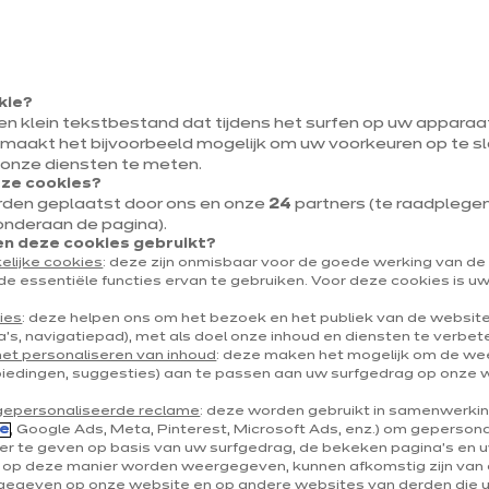
oorten
(copie 2)
Type beglazing
(copie 3)
Kleur
kie?
een klein tekstbestand dat tijdens het surfen op uw appara
 maakt het bijvoorbeeld mogelijk om uw voorkeuren op te sl
 onze diensten te meten.
eze cookies?
rden geplaatst door ons en onze
24
partners (te raadplegen v
onderaan de pagina).
 deze cookies gebruikt?
keukenruimte afbakenen zonder licht te verliezen en een gro
elijke cookies
: deze zijn onmisbaar voor de goede werking van d
nstallatie van een glazen dak, natuurlijk! Het glazen dak, een
de essentiële functies ervan te gebruiken. Voor deze cookies is 
waarde, sublimeert uw keuken en structureert deze met ele
ies
: deze helpen ons om het bezoek en het publiek van de websit
 de industriële stijl, brengt deze glazen scheidingswand een
's, navigatiepad), met als doel onze inhoud en diensten te verbet
het personaliseren van inhoud
: deze maken het mogelijk om de w
charme in uw interieur. Ixina adviseert u bij de keuze van d
biedingen, suggesties) aan te passen aan uw surfgedrag op onze 
zodat deze even praktisch als mooi is.
gepersonaliseerde reclame
: deze worden gebruikt in samenwerki
e
, Google Ads, Meta, Pinterest, Microsoft Ads, enz.) om geperson
r te geven op basis van uw surfgedrag, de bekeken pagina's en uw
e op deze manier worden weergegeven, kunnen afkomstig zijn van 
chillende soorten glaswanden
egeven op onze website en op andere websites van derden die 