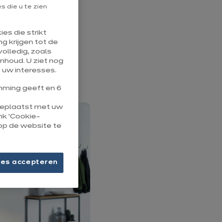
 die u te zien
 verticale glazen
ijnen,
es die strikt
origineel ontwerp
g krijgen tot de
olledig, zoals
 vorm uw
nhoud. U ziet nog
 uw interesses.
ming geeft en 6
 geplaatst met uw
ink ‘Cookie-
op de website te
ies accepteren