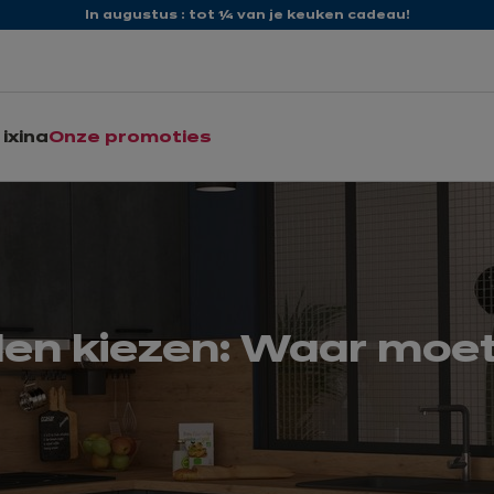
In augustus : tot ¼ van je keuken cadeau!
ixina
Onze promoties
n kiezen: Waar moet 