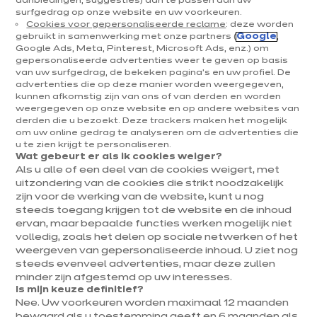
aanbiedingen, suggesties) aan te passen aan uw
surfgedrag op onze website en uw voorkeuren.
Cookies voor gepersonaliseerde reclame
: deze worden
gebruikt in samenwerking met onze partners (
Google
,
Google Ads, Meta, Pinterest, Microsoft Ads, enz.) om
gepersonaliseerde advertenties weer te geven op basis
van uw surfgedrag, de bekeken pagina's en uw profiel. De
advertenties die op deze manier worden weergegeven,
kunnen afkomstig zijn van ons of van derden en worden
weergegeven op onze website en op andere websites van
derden die u bezoekt. Deze trackers maken het mogelijk
om uw online gedrag te analyseren om de advertenties die
u te zien krijgt te personaliseren.
Wat gebeurt er als ik cookies weiger?
Als u alle of een deel van de cookies weigert, met
uitzondering van de cookies die strikt noodzakelijk
zijn voor de werking van de website, kunt u nog
steeds toegang krijgen tot de website en de inhoud
ervan, maar bepaalde functies werken mogelijk niet
volledig, zoals het delen op sociale netwerken of het
weergeven van gepersonaliseerde inhoud. U ziet nog
steeds evenveel advertenties, maar deze zullen
minder zijn afgestemd op uw interesses.
Is mijn keuze definitief?
Nee. Uw voorkeuren worden maximaal 12 maanden
bewaard als u toestemming geeft en 6 maanden als