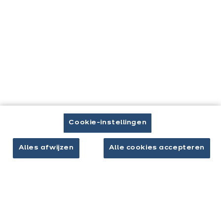
Brochure downloaden
Afspraak maken
Keukens & inrichting
Onze keukens
Cookie-instellingen
Keukeninspiratie
Interieurs
Alles afwijzen
Alle cookies accepteren
Jouw project
Over ixina
Werken bij ixina