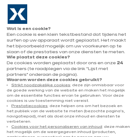
Naar de navigatie gaan
Naar de hoofdinhoud gaan
In augustus : tot ¼ van je keuken cadeau!
Onze
Afsp
Menu
Wat is een cookie?
openen
winkels
mak
Een cookie is een klein tekstbestand dat tijdens het
Afspraak
maken
surfen op uw apparaat wordt geplaatst. Het maakt
het bijvoorbeeld mogelijk om uw voorkeuren op te
slaan of de prestaties van onze diensten te meten.
Wie plaatst deze cookies?
De cookies worden geplaatst door ons en onze
24
UITRUSTING & ELEKTROTOESTELLEN
partners (te raadplegen via de link “Lijst met
partners” onderaan de pagina).
Gepubliceerd op 17 februari 2021
Waarom worden deze cookies gebruikt?
Strikt noodzakelijke cookies
: deze zijn onmisbaar voor
Het laminaat
de goede werking van de website en maken het mogelijk
om de essentiële functies ervan te gebruiken. Voor deze
werkblad. Wat moet
cookies is uw toestemming niet vereist.
Prestatiecookies
: deze helpen ons om het bezoek en
je weten?
het publiek van de website te meten (bezochte pagina's,
navigatiepad), met als doel onze inhoud en diensten te
verbeteren.
Cookies voor het personaliseren van inhoud
: deze maken
het mogelijk om de weergegeven inhoud (producten,