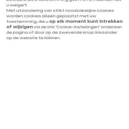
u weigert.
Met uitzondering van strikt noodzakelijke cookies
worden cookies alleen geplaatst met uw
toestemming, die u
op elk moment kunt intrekken
of wijzigen
via de link ‘Cookie-instellingen’ onderaan
Wat is dat juist, een laminaat
de pagina of door op de zwevende knop linksonder
op de website te klikken.
werkblad?
Laminaat is stevig en functioneel, en heeft daarom al
meerdere decennia een vaste plek veroverd op
meerdere plekken in ons interieur: meubels, deuren,
muren, plafonds … Een werkblad in laminaat bestaat uit
meerdere lagen die, eens samengedrukt, een paneel
met een ongelooflijke kracht vormt. Maar waaruit
bestaan die lagen dan? Uit bruin papier vermengd met
thermohardende fenolhars dat kan weerstaan aan
warmte en schokken. Exact wat je nodig hebt voor een
werkblad dat makkelijk is in dagelijks gebruik.