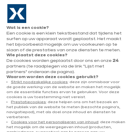
Naar de navigatie gaan
Naar de hoofdinhoud gaan
In augustus : tot ¼ van je keuken cadeau!
Onze
Afsp
Menu
Wat is een cookie?
openen
winkels
mak
Een cookie is een klein tekstbestand dat tijdens het
Afspraak
maken
surfen op uw apparaat wordt geplaatst. Het maakt
het bijvoorbeeld mogelijk om uw voorkeuren op te
slaan of de prestaties van onze diensten te meten.
Wie plaatst deze cookies?
De cookies worden geplaatst door ons en onze
24
UITRUSTING & ELEKTROTOESTELLEN
partners (te raadplegen via de link “Lijst met
partners” onderaan de pagina).
Gepubliceerd op 06 september 2023
Waarom worden deze cookies gebruikt?
Strikt noodzakelijke cookies
: deze zijn onmisbaar voor
Welke oven kopen ?
de goede werking van de website en maken het mogelijk
om de essentiële functies ervan te gebruiken. Voor deze
cookies is uw toestemming niet vereist.
Prestatiecookies
: deze helpen ons om het bezoek en
het publiek van de website te meten (bezochte pagina's,
navigatiepad), met als doel onze inhoud en diensten te
verbeteren.
Cookies voor het personaliseren van inhoud
: deze maken
het mogelijk om de weergegeven inhoud (producten,