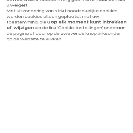
u weigert.
Met uitzondering van strikt noodzakelijke cookies
worden cookies alleen geplaatst met uw
toestemming, die u
op elk moment kunt intrekken
of wijzigen
via de link ‘Cookie-instellingen’ onderaan
de pagina of door op de zwevende knop linksonder
op de website te klikken.
Het voordeel van de
multifunctionele ovens
Het voornaamste voordeel van de multifunctionele
oven is dat het beschikt over meerdere functies
waaruit je kan kiezen.
Er bestaan verschillende types ovens binnen deze
categorie:
Oven met warmtecirculatie