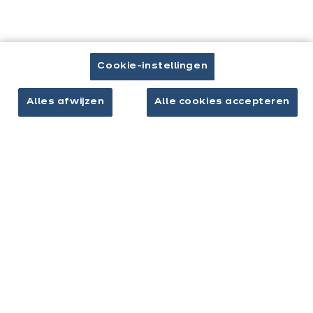
Brochure downloaden
Afspraak maken
Cookie-instellingen
Alles afwijzen
Alle cookies accepteren
Keukens & inrichting
Onze keukens
Keukeninspiratie
Interieurs
Jouw project
Over ixina
Werken bij ixina