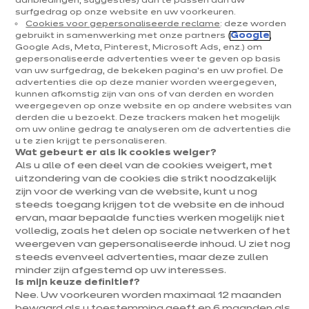
aanbiedingen, suggesties) aan te passen aan uw
surfgedrag op onze website en uw voorkeuren.
Cookies voor gepersonaliseerde reclame
: deze worden
gebruikt in samenwerking met onze partners (
Google
,
Google Ads, Meta, Pinterest, Microsoft Ads, enz.) om
gepersonaliseerde advertenties weer te geven op basis
van uw surfgedrag, de bekeken pagina's en uw profiel. De
advertenties die op deze manier worden weergegeven,
kunnen afkomstig zijn van ons of van derden en worden
weergegeven op onze website en op andere websites van
derden die u bezoekt. Deze trackers maken het mogelijk
om uw online gedrag te analyseren om de advertenties die
u te zien krijgt te personaliseren.
Wat gebeurt er als ik cookies weiger?
Als u alle of een deel van de cookies weigert, met
uitzondering van de cookies die strikt noodzakelijk
zijn voor de werking van de website, kunt u nog
steeds toegang krijgen tot de website en de inhoud
ervan, maar bepaalde functies werken mogelijk niet
volledig, zoals het delen op sociale netwerken of het
weergeven van gepersonaliseerde inhoud. U ziet nog
steeds evenveel advertenties, maar deze zullen
minder zijn afgestemd op uw interesses.
Is mijn keuze definitief?
Nee. Uw voorkeuren worden maximaal 12 maanden
bewaard als u toestemming geeft en 6 maanden als